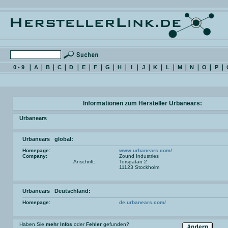
0 - 9
A
B
C
D
E
F
G
H
I
J
K
L
M
N
O
P
Informationen zum Hersteller Urbanears:
Urbanears
Urbanears global:
Homepage:
www.urbanears.com/
Company:
Zound Industries
Anschrift:
Torsgatan 2
11123 Stockholm
Urbanears Deutschland:
Homepage:
de.urbanears.com/
Haben Sie
mehr Infos
oder
Fehler
gefunden?