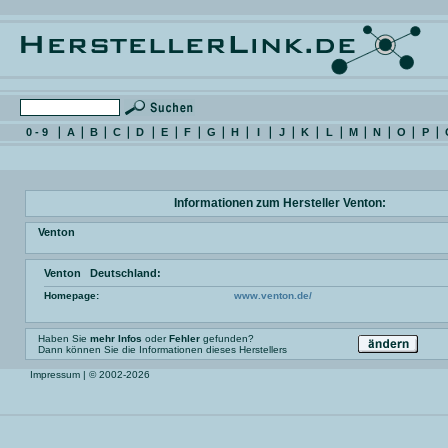
0 - 9
A
B
C
D
E
F
G
H
I
J
K
L
M
N
O
P
Informationen zum Hersteller Venton:
Venton
Venton Deutschland:
Homepage:
www.venton.de/
Haben Sie
mehr Infos
oder
Fehler
gefunden?
Dann können Sie die Informationen dieses Herstellers
Impressum
| © 2002-2026