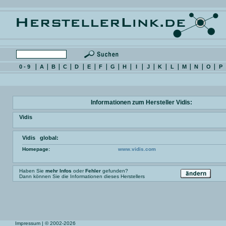
0 - 9
A
B
C
D
E
F
G
H
I
J
K
L
M
N
O
P
Informationen zum Hersteller Vidis:
Vidis
Vidis global:
Homepage:
www.vidis.com
Haben Sie
mehr Infos
oder
Fehler
gefunden?
Dann können Sie die Informationen dieses Herstellers
Impressum
| © 2002-2026