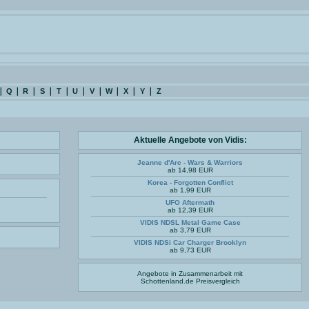
Q
R
S
T
U
V
W
X
Y
Z
Aktuelle Angebote von Vidis:
Jeanne d'Arc - Wars & Warriors
ab 14,98 EUR
Korea - Forgotten Conflict
ab 1,99 EUR
UFO Aftermath
ab 12,39 EUR
VIDIS NDSL Metal Game Case
ab 3,79 EUR
VIDIS NDSi Car Charger Brooklyn
ab 9,73 EUR
Angebote in Zusammenarbeit mit
Schottenland.de
Preisvergleich