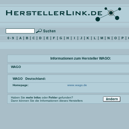
0 - 9
A
B
C
D
E
F
G
H
I
J
K
L
M
N
O
P
Informationen zum Hersteller WAGO:
WAGO
WAGO Deutschland:
Homepage:
www.wago.de
Haben Sie
mehr Infos
oder
Fehler
gefunden?
Dann können Sie die Informationen dieses Herstellers