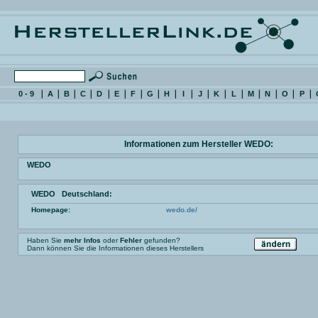
0 - 9
A
B
C
D
E
F
G
H
I
J
K
L
M
N
O
P
Informationen zum Hersteller WEDO:
WEDO
WEDO Deutschland:
Homepage:
wedo.de/
Haben Sie
mehr Infos
oder
Fehler
gefunden?
Dann können Sie die Informationen dieses Herstellers