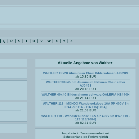
Q
R
S
T
U
V
W
X
Y
Z
Aktuelle Angebote von Walther:
WALTHER 15x20 Aluminium Chair Bilderrahmen AJ520S
ab 15,35 EUR
WALTHER 30x45 cm Aluminium Rahmen Chair silber
AJ045S
ab 20,18 EUR
WALTHER 40x40 Bilderrahmen schwarz GALERIA KB440H
ab 21,14 EUR
WALTHER 116 - MONDO Wandsteckdose 16A 5P 400V 6h
IP44 AP 116 - 116 116[1084]
ab 21,08 EUR
WALTHER 119 - Wandsteckdose 16A 5P 400V 6h IP67 119 -
119 119[1084]
ab 52,31 EUR
Angebote in Zusammenarbeit mit
Schottenland.de
Preisvergleich