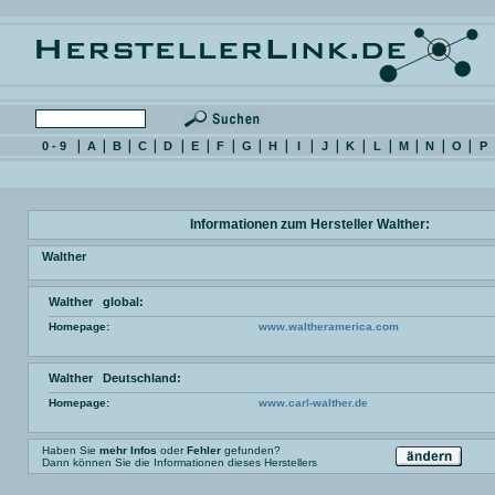
0 - 9
A
B
C
D
E
F
G
H
I
J
K
L
M
N
O
P
Informationen zum Hersteller Walther:
Walther
Walther global:
Homepage:
www.waltheramerica.com
Walther Deutschland:
Homepage:
www.carl-walther.de
Haben Sie
mehr Infos
oder
Fehler
gefunden?
Dann können Sie die Informationen dieses Herstellers