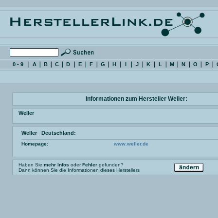
0 - 9
A
B
C
D
E
F
G
H
I
J
K
L
M
N
O
P
Informationen zum Hersteller Weller:
Weller
Weller Deutschland:
Homepage:
www.weller.de
Haben Sie
mehr Infos
oder
Fehler
gefunden?
Dann können Sie die Informationen dieses Herstellers