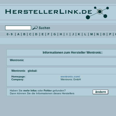
0 - 9
A
B
C
D
E
F
G
H
I
J
K
L
M
N
O
P
Informationen zum Hersteller Wentronic:
Wentronic
Wentronic global:
Homepage:
wentronic.com/
Company:
Wentronic GmbH
Haben Sie
mehr Infos
oder
Fehler
gefunden?
Dann können Sie die Informationen dieses Herstellers