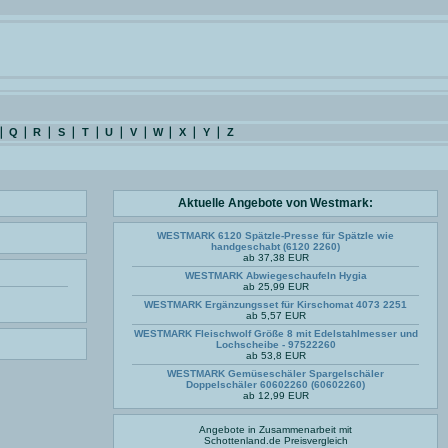
Q
R
S
T
U
V
W
X
Y
Z
Aktuelle Angebote von Westmark:
WESTMARK 6120 Spätzle-Presse für Spätzle wie
handgeschabt (6120 2260)
ab 37,38 EUR
WESTMARK Abwiegeschaufeln Hygia
ab 25,99 EUR
WESTMARK Ergänzungsset für Kirschomat 4073 2251
ab 5,57 EUR
WESTMARK Fleischwolf Größe 8 mit Edelstahlmesser und
Lochscheibe - 97522260
ab 53,8 EUR
WESTMARK Gemüseschäler Spargelschäler
Doppelschäler 60602260 (60602260)
ab 12,99 EUR
Angebote in Zusammenarbeit mit
Schottenland.de
Preisvergleich