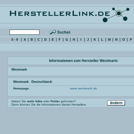
0 - 9
A
B
C
D
E
F
G
H
I
J
K
L
M
N
O
P
Informationen zum Hersteller Westmark:
Westmark
Westmark Deutschland:
Homepage:
www.westmark.de
Haben Sie
mehr Infos
oder
Fehler
gefunden?
Dann können Sie die Informationen dieses Herstellers