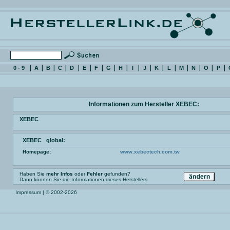
0 - 9
A
B
C
D
E
F
G
H
I
J
K
L
M
N
O
P
Informationen zum Hersteller XEBEC:
XEBEC
XEBEC global:
Homepage:
www.xebectech.com.tw
Haben Sie
mehr Infos
oder
Fehler
gefunden?
Dann können Sie die Informationen dieses Herstellers
Impressum
| © 2002-2026