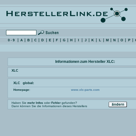
0 - 9
A
B
C
D
E
F
G
H
I
J
K
L
M
N
O
P
Informationen zum Hersteller XLC:
XLC
XLC global:
Homepage:
www.xlc-parts.com
Haben Sie
mehr Infos
oder
Fehler
gefunden?
Dann können Sie die Informationen dieses Herstellers