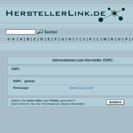
0 - 9
A
B
C
D
E
F
G
H
I
J
K
L
M
N
O
P
Informationen zum Hersteller XSPC:
XSPC
XSPC global:
Homepage:
www.xs-pc.com/
Haben Sie
mehr Infos
oder
Fehler
gefunden?
Dann können Sie die Informationen dieses Herstellers