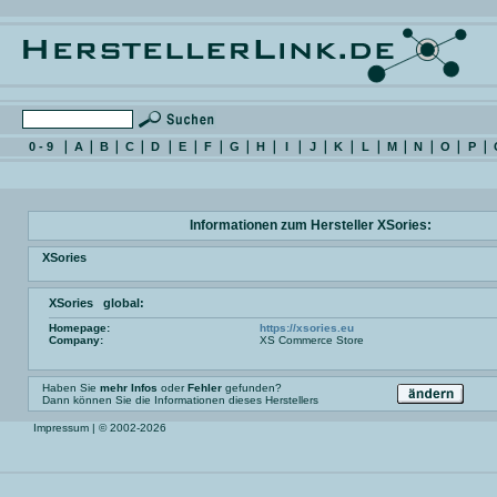
0 - 9
A
B
C
D
E
F
G
H
I
J
K
L
M
N
O
P
Informationen zum Hersteller XSories:
XSories
XSories global:
Homepage:
https://xsories.eu
Company:
XS Commerce Store
Haben Sie
mehr Infos
oder
Fehler
gefunden?
Dann können Sie die Informationen dieses Herstellers
Impressum
| © 2002-2026