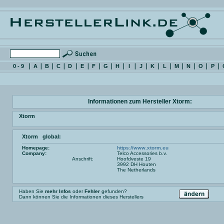
0 - 9
A
B
C
D
E
F
G
H
I
J
K
L
M
N
O
P
Informationen zum Hersteller Xtorm:
Xtorm
Xtorm global:
Homepage:
https://www.xtorm.eu
Company:
Telco Accessories b.v.
Anschrift:
Hoofdveste 19
3992 DH Houten
The Netherlands
Haben Sie
mehr Infos
oder
Fehler
gefunden?
Dann können Sie die Informationen dieses Herstellers