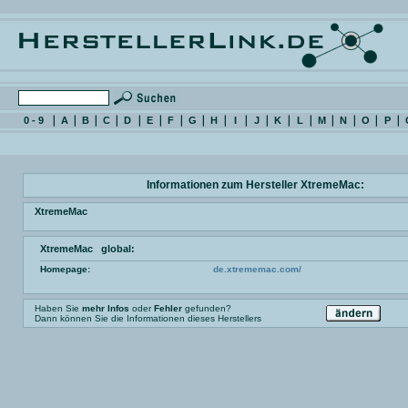
0 - 9
A
B
C
D
E
F
G
H
I
J
K
L
M
N
O
P
Informationen zum Hersteller XtremeMac:
XtremeMac
XtremeMac global:
Homepage:
de.xtrememac.com/
Haben Sie
mehr Infos
oder
Fehler
gefunden?
Dann können Sie die Informationen dieses Herstellers