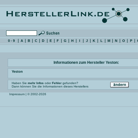
0 - 9
A
B
C
D
E
F
G
H
I
J
K
L
M
N
O
P
Informationen zum Hersteller Yeston:
Yeston
Haben Sie
mehr Infos
oder
Fehler
gefunden?
Dann können Sie die Informationen dieses Herstellers
Impressum
| © 2002-2026