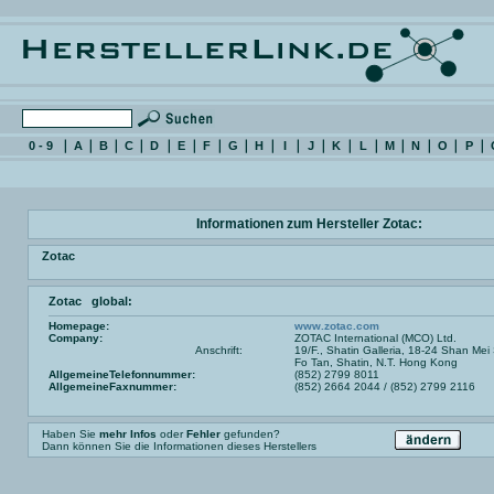
0 - 9
A
B
C
D
E
F
G
H
I
J
K
L
M
N
O
P
Informationen zum Hersteller Zotac:
Zotac
Zotac global:
Homepage:
www.zotac.com
Company:
ZOTAC International (MCO) Ltd.
Anschrift:
19/F., Shatin Galleria, 18-24 Shan Mei 
Fo Tan, Shatin, N.T. Hong Kong
AllgemeineTelefonnummer:
(852) 2799 8011
AllgemeineFaxnummer:
(852) 2664 2044 / (852) 2799 2116
Haben Sie
mehr Infos
oder
Fehler
gefunden?
Dann können Sie die Informationen dieses Herstellers