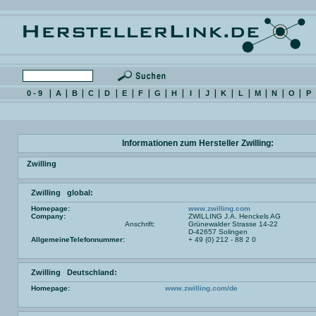
0 - 9
A
B
C
D
E
F
G
H
I
J
K
L
M
N
O
P
Informationen zum Hersteller Zwilling:
Zwilling
Zwilling global:
Homepage:
www.zwilling.com
Company:
ZWILLING J.A. Henckels AG
Anschrift:
Grünewalder Strasse 14-22
D-42657 Solingen
AllgemeineTelefonnummer:
+ 49 (0) 212 - 88 2 0
Zwilling Deutschland:
Homepage:
www.zwilling.com/de