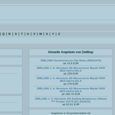
Q
R
S
T
U
V
W
X
Y
Z
Aktuelle Angebote von Zwilling:
ZWILLING Gemüsemesser Die Roten (38041070)
ab 14,9 EUR
ZWILLING J. A. Henckels AG Messerserie Miyabi 5000
MCD 34372-091-0
ab 239 EUR
ZWILLING J. A. Henckels AG Messerserie Miyabi 5000
MCD 34373-201-0
ab 279 EUR
ZWILLING J. A. Henckels AG Messerserie Miyabi 5000
MCD 34374-181-0
ab 266,76 EUR
ZWILLING J. A. Henckels AG Zwilling Brotmesser 200mm
**** Friodur 31076-201 (442625)
ab 62,61 EUR
Angebote in Zusammenarbeit mit