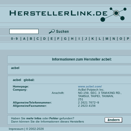
0 - 9
A
B
C
D
E
F
G
H
I
J
K
L
M
N
O
P
Informationen zum Hersteller acbel:
acbel
acbel global:
Homepage:
www.acbel.com/
Company:
AcBel Polytech Inc.
Anschrift:
NO.159, SEC. 3 TAM-KING RD.,
TAMSUI, TAIPEI, TAIWAN,
251
AllgemeineTelefonnummer:
2 2621 7672~9
AllgemeineFaxnummer:
2 2623 4156
Haben Sie
mehr Infos
oder
Fehler
gefunden?
Dann können Sie die Informationen dieses Herstellers
Impressum
| © 2002-2026