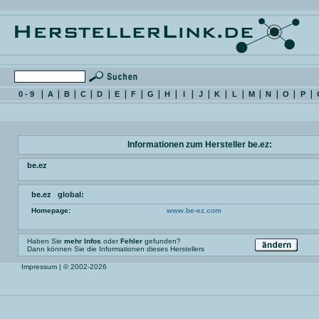
0 - 9
A
B
C
D
E
F
G
H
I
J
K
L
M
N
O
P
Informationen zum Hersteller be.ez:
be.ez
be.ez global:
Homepage:
www.be-ez.com
Haben Sie
mehr Infos
oder
Fehler
gefunden?
Dann können Sie die Informationen dieses Herstellers
Impressum
| © 2002-2026