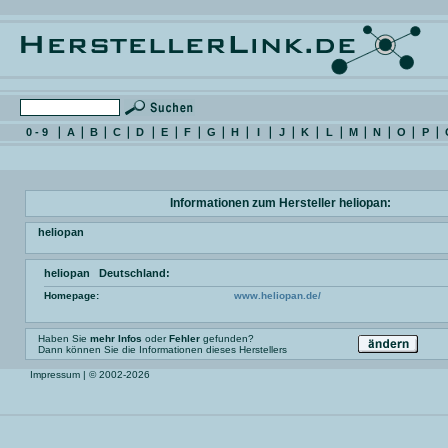
0 - 9
A
B
C
D
E
F
G
H
I
J
K
L
M
N
O
P
Informationen zum Hersteller heliopan:
heliopan
heliopan Deutschland:
Homepage:
www.heliopan.de/
Haben Sie
mehr Infos
oder
Fehler
gefunden?
Dann können Sie die Informationen dieses Herstellers
Impressum
| © 2002-2026