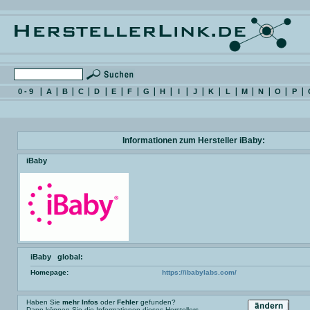
0 - 9
A
B
C
D
E
F
G
H
I
J
K
L
M
N
O
P
Informationen zum Hersteller iBaby:
iBaby
iBaby global:
Homepage:
https://ibabylabs.com/
Haben Sie
mehr Infos
oder
Fehler
gefunden?
Dann können Sie die Informationen dieses Herstellers