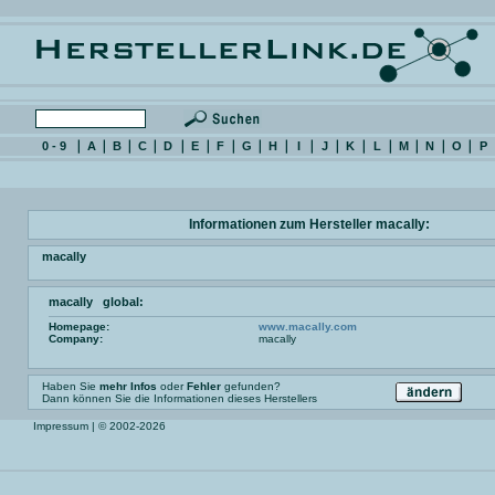
0 - 9
A
B
C
D
E
F
G
H
I
J
K
L
M
N
O
P
Informationen zum Hersteller macally:
macally
macally global:
Homepage:
www.macally.com
Company:
macally
Haben Sie
mehr Infos
oder
Fehler
gefunden?
Dann können Sie die Informationen dieses Herstellers
Impressum
| © 2002-2026