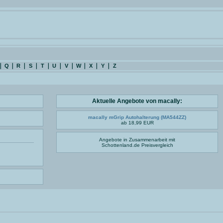
Q
R
S
T
U
V
W
X
Y
Z
Aktuelle Angebote von macally:
macally mGrip Autohalterung (MA544ZZ)
ab 18,99 EUR
Angebote in Zusammenarbeit mit
Schottenland.de
Preisvergleich