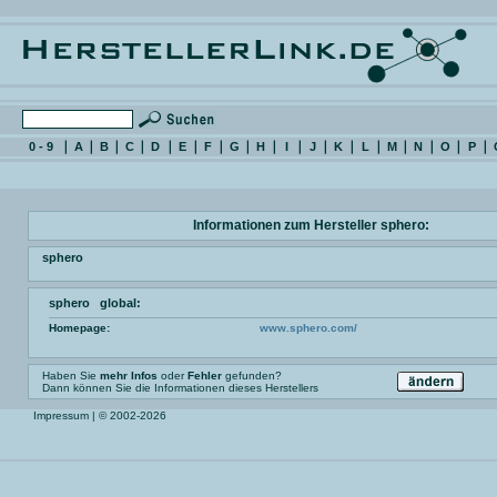
0 - 9
A
B
C
D
E
F
G
H
I
J
K
L
M
N
O
P
Informationen zum Hersteller sphero:
sphero
sphero global:
Homepage:
www.sphero.com/
Haben Sie
mehr Infos
oder
Fehler
gefunden?
Dann können Sie die Informationen dieses Herstellers
Impressum
| © 2002-2026