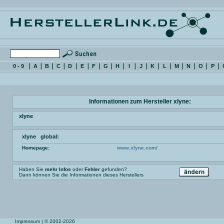
0 - 9
A
B
C
D
E
F
G
H
I
J
K
L
M
N
O
P
Informationen zum Hersteller xlyne:
xlyne
xlyne global:
Homepage:
www.xlyne.com/
Haben Sie
mehr Infos
oder
Fehler
gefunden?
Dann können Sie die Informationen dieses Herstellers
Impressum
| © 2002-2026