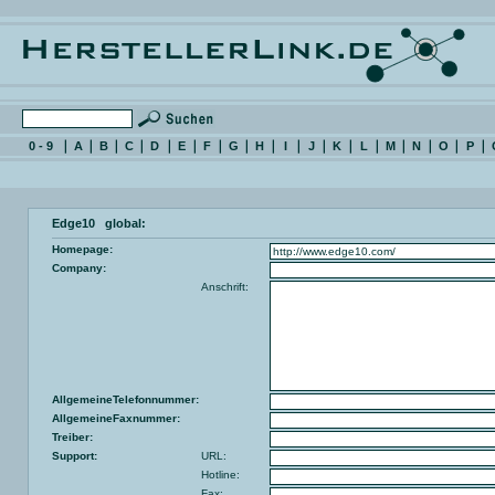
0 - 9
A
B
C
D
E
F
G
H
I
J
K
L
M
N
O
P
Edge10 global:
Homepage:
Company:
Anschrift:
AllgemeineTelefonnummer:
AllgemeineFaxnummer:
Treiber:
Support:
URL:
Hotline:
Fax: