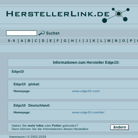
0 - 9
A
B
C
D
E
F
G
H
I
J
K
L
M
N
O
P
Informationen zum Hersteller Edge10:
Edge10
Edge10 global:
Homepage:
www.edge10.com/
Edge10 Deutschland:
Homepage:
www.edge10.com/de/
Haben Sie
mehr Infos
oder
Fehler
gefunden?
Dann können Sie die Informationen dieses Herstellers
Impressum
| © 2002-2026