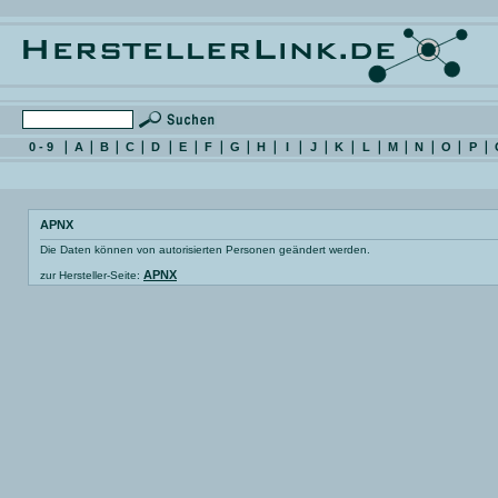
0 - 9
A
B
C
D
E
F
G
H
I
J
K
L
M
N
O
P
APNX
Die Daten können von autorisierten Personen geändert werden.
APNX
zur Hersteller-Seite: