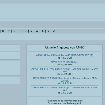
Q
R
S
T
U
V
W
X
Y
Z
Aktuelle Angebote von APNX:
APNX AP1-V CPU-Kühler weiß (APTC-PF30517.21)
ab 45,9 EUR
APNX AP1-V CPU-Kühler
ab 45,90 EUR
APNX FP1-140 PWM Lüfter, ARGB, - 140mm, weiß FP1-140
WH
ab 10,99 EUR
APNX FP2-120 PWM Lüfter, Argb - 120mm, schwarz FP2-
120 BK
ab 14,9 EUR
APNX FP2-120 PWM Lüfter, Argb - 120mm, weiß FP2-120
WH
ab 14,9 EUR
Angebote in Zusammenarbeit mit
Schottenland.de
Preisvergleich