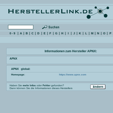
0 - 9
A
B
C
D
E
F
G
H
I
J
K
L
M
N
O
P
Informationen zum Hersteller APNX:
APNX
APNX global:
Homepage:
https://www.apnx.com
Haben Sie
mehr Infos
oder
Fehler
gefunden?
Dann können Sie die Informationen dieses Herstellers